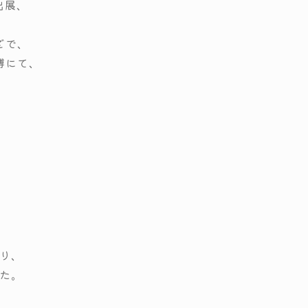
出展、
どで、
博にて、
り、
た。