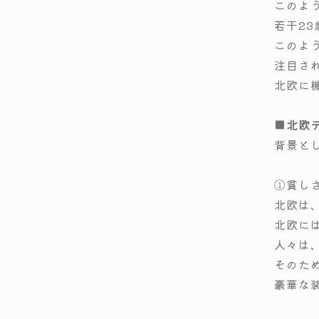
このよ
若干2
このよ
注目さ
北欧に
■北欧
背景と
①貧し
北欧は
北欧に
人々は
そのた
豪華な