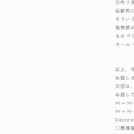
④作り
伝統的
そうい
指物師
ものづ
カール
以上、
お話し
次回は
お話し
୨୧ ⑅ ୨୧ 
୨୧ ⑅ ୨୧
Decor
□模様