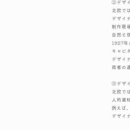
②デザ
北欧で
デザイ
制作現
自然と
1927
キャビ
デザイ
両者の
③デザ
北欧で
人的資
例えば
デザイ