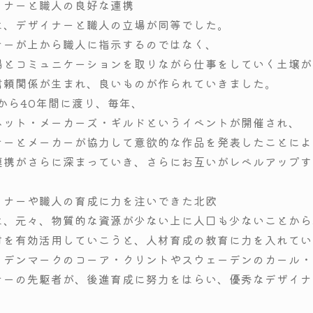
イナーと職人の良好な連携
は、デザイナーと職人の立場が同等でした。
ナーが上から職人に指示するのではなく、
場とコミュニケーションを取りながら仕事をしていく土壌が
信頼関係が生まれ、良いものが作られていきました。
年から40年間に渡り、毎年、
ネット・メーカーズ・ギルドというイベントが開催され、
ナーとメーカーが協力して意欲的な作品を発表したことによ
連携がさらに深まっていき、さらにお互いがレベルアップす
イナーや職人の育成に力を注いできた北欧
は、元々、物質的な資源が少ない上に人口も少ないことから
材を有効活用していこうと、人材育成の教育に力を入れてい
、デンマークのコーア・クリントやスウェーデンのカール・
ナーの先駆者が、後進育成に努力をはらい、優秀なデザイナ