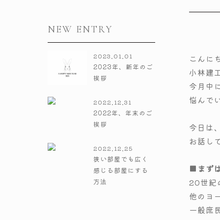
NEW ENTRY
2023.01.01
こんに
2023年、新年のご
小林建工
挨拶
今月中
悩んで
2022.12.31
2022年、年末のご
挨拶
今日は
お話し
2022.12.25
狭い部屋でも広く
■まず
感じる部屋にする
20世
方法
他のヨ
一般庶