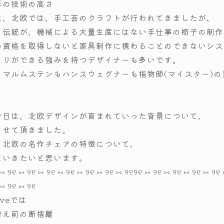
手の技術の高さ
に、北欧では、手工芸のクラフトが行われてきましたが、
う伝統が、機械による大量生産にはない手仕事の椅子の制作
の資格を取得しないと家具制作に携わることのできないシス
くりができる強みを持つデザイナーも多いです。
・マルムステンもハンスウェグナーも指物師(マイスター)
今日は、北欧デザインが育まれていった背景について、
させて頂きました。
、北欧の名作チェアの特徴について、
ていきたいと思います。
⑅ ୨୧ ⑅ ୨୧ ⑅ ୨୧ ⑅ ୨୧ ⑅ ୨୧ ⑅ ୨୧ ⑅ ୨୧
୨୧ ⑅ ୨୧ ⑅ ୨୧ ⑅ ୨୧ ⑅ ୨୧ 
 ⑅ ୨୧ ⑅ ୨୧
eveでは
替え前の断捨離