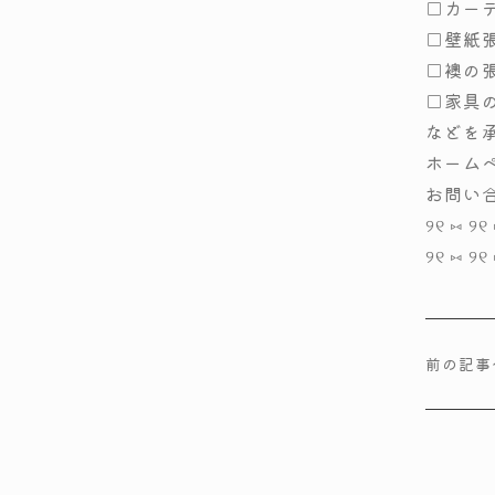
□カー
□壁紙
□襖の
□家具
などを
ホームペー
お問い
୨୧ ⑅ ୨୧ 
୨୧ ⑅ ୨୧
前の記事