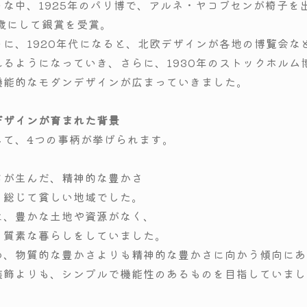
うな中、1925年のパリ博で、アルネ・ヤコブセンが椅子を
3歳にして銀賞を受賞。
うに、1920年代になると、北欧デザインが各地の博覧会な
れるようになっていき、さらに、1930年のストックホルム
機能的なモダンデザインが広まっていきました。
デザインが育まれた背景
して、4つの事柄が挙げられます。
さが生んだ、精神的な豊かさ
、総じて貧しい地域でした。
は、豊かな土地や資源がなく、
、質素な暮らしをしていました。
め、物質的な豊かさよりも精神的な豊かさに向かう傾向にあ
装飾よりも、シンプルで機能性のあるものを目指していまし